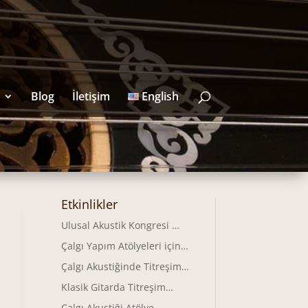
Blog
İletişim
English
Etkinlikler
i
Ulusal Akustik Kongresi …
Çalgı Yapım Atölyeleri için…
Çalgı Akustiğinde Titreşim…
Klasik Gitarda Titreşim…
Çalgı Akustiği Atölye…